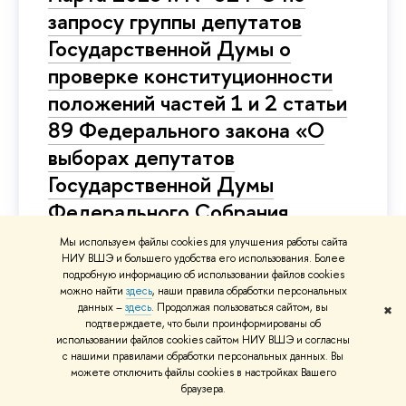
запросу группы депутатов
Государственной Думы о
проверке конституционности
положений частей 1 и 2 статьи
89 Федерального закона «О
выборах депутатов
Государственной Думы
Федерального Собрания
Российской Федерации»
Мы используем файлы cookies для улучшения работы сайта
НИУ ВШЭ и большего удобства его использования. Более
подробную информацию об использовании файлов cookies
Суд:
Конституционный Суд
можно найти
здесь
, наши правила обработки персональных
данных –
здесь
. Продолжая пользоваться сайтом, вы
О праве политической партии выбирать
✖
подтверждаете, что были проинформированы об
кандидата из своего избирательного списка
использовании файлов cookies сайтом НИУ ВШЭ и согласны
с нашими правилами обработки персональных данных. Вы
для замещения досрочно выбывшего
можете отключить файлы cookies в настройках Вашего
депутата своей парламентской фракции без
браузера.