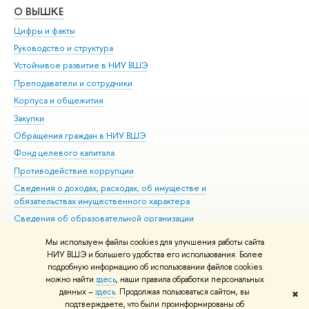
О ВЫШКЕ
ОБ
Цифры и факты
Ли
Руководство и структура
Дов
Устойчивое развитие в НИУ ВШЭ
Ол
Преподаватели и сотрудники
При
Корпуса и общежития
Вы
Закупки
При
Обращения граждан в НИУ ВШЭ
Ас
Фонд целевого капитала
До
Противодействие коррупции
Цен
Сведения о доходах, расходах, об имуществе и
Би
обязательствах имущественного характера
Об
Сведения об образовательной организации
Обр
Людям с ограниченными возможностями здоровья
Мы используем файлы cookies для улучшения работы сайта
Единая платежная страница
НИУ ВШЭ и большего удобства его использования. Более
подробную информацию об использовании файлов cookies
Работа в Вышке
можно найти
здесь
, наши правила обработки персональных
данных –
здесь
. Продолжая пользоваться сайтом, вы
✖
Редактору
подтверждаете, что были проинформированы об