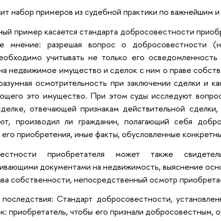
т набор примеров из судебной практики по важнейшим и
ый пример касается стандарта добросовестности приобр
ое мнение: разрешая вопрос о добросовестности (н
еобходимо учитывать не только его осведомленность 
на недвижимое имущество и сделок с ним о праве собств
разумная осмотрительность при заключении сделки и к
ающего это имущество. При этом суды исследуют вопро
сделке, отвечающей признакам действительной сделки,
яют, производил ли гражданин, полагающий себя доб
его приобретения, иные факты, обусловленные конкретн
естности приобретателя может также свидетел
ивающими документами на недвижимость, выяснение осн
ава собственности, непосредственный осмотр приобрета
 последствия: Стандарт добросовестности, установле
к: приобретатель, чтобы его признали добросовестным, 