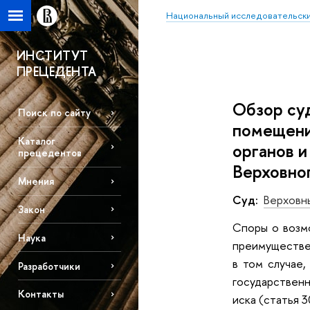
Национальный исследовательски
ИНСТИТУТ
ПРЕЦЕДЕНТА
Обзор су
Поиск по сайту
помещени
Каталог
органов 
прецедентов
Верховног
Мнения
Суд:
Верховн
Закон
Споры о возм
Наука
преимуществен
в том случае
Разработчики
государственн
Контакты
иска (статья 3