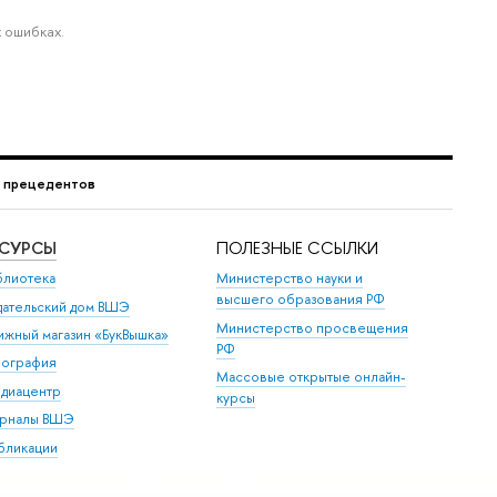
 ошибках.
г прецедентов
ЕСУРСЫ
ПОЛЕЗНЫЕ ССЫЛКИ
блиотека
Министерство науки и
высшего образования РФ
дательский дом ВШЭ
Министерство просвещения
ижный магазин «БукВышка»
РФ
пография
Массовые открытые онлайн-
диацентр
курсы
рналы ВШЭ
бликации