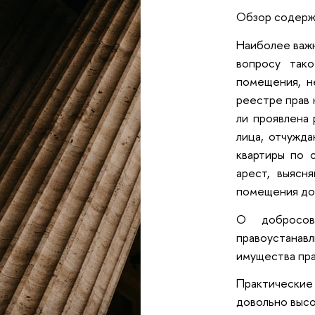
Обзор содержи
Наиболее важн
вопросу так
помещения, н
реестре прав 
ли проявлена 
лица, отчужд
квартиры по 
арест, выясн
помещения до 
О добросов
правоустанавл
имущества пр
Практические
довольно высо