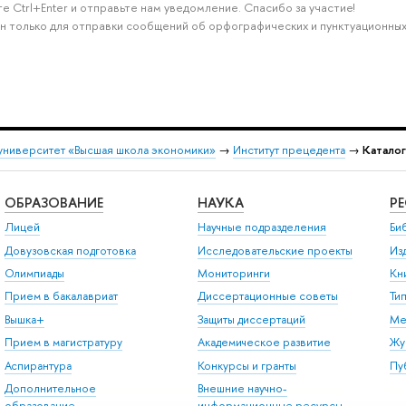
е Ctrl+Enter и отправьте нам уведомление. Спасибо за участие!
н только для отправки сообщений об орфографических и пунктуационных
университет «Высшая школа экономики»
→
Институт прецедента
→
Катало
ОБРАЗОВАНИЕ
НАУКА
Р
Лицей
Научные подразделения
Би
Довузовская подготовка
Исследовательские проекты
Из
Олимпиады
Мониторинги
Кн
Прием в бакалавриат
Диссертационные советы
Ти
Вышка+
Защиты диссертаций
Ме
Прием в магистратуру
Академическое развитие
Жу
Аспирантура
Конкурсы и гранты
Пу
Дополнительное
Внешние научно-
образование
информационные ресурсы