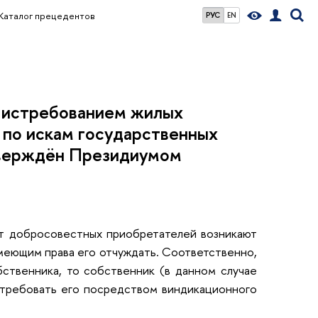
Каталог прецедентов
РУС
EN
с истребованием жилых
 по искам государственных
утверждён Президиумом
т добросовестных приобретателей возникают
меющим права его отчуждать. Соответственно,
ственника, то собственник (в данном случае
истребовать его посредством виндикационного