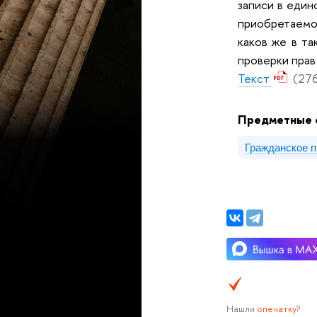
записи в един
приобретаемо
каков же в та
проверки прав
Текст
(276
Предметные 
Гражданское 
Нашли
опечатку
?