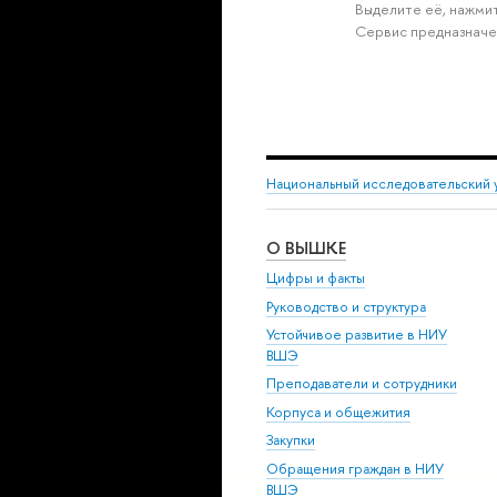
Выделите её, нажмит
Сервис предназначе
Национальный исследовательский 
О ВЫШКЕ
Цифры и факты
Руководство и структура
Устойчивое развитие в НИУ
ВШЭ
Преподаватели и сотрудники
Корпуса и общежития
Закупки
Обращения граждан в НИУ
ВШЭ