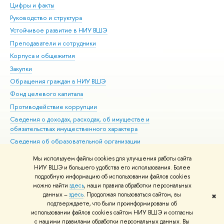
Цифры и факты
Ли
Руководство и структура
Дов
Устойчивое развитие в НИУ ВШЭ
Ол
Преподаватели и сотрудники
При
Корпуса и общежития
Вы
Закупки
При
Обращения граждан в НИУ ВШЭ
Ас
Фонд целевого капитала
До
Противодействие коррупции
Цен
Сведения о доходах, расходах, об имуществе и
Би
обязательствах имущественного характера
Об
Сведения об образовательной организации
Обр
Людям с ограниченными возможностями здоровья
Мы используем файлы cookies для улучшения работы сайта
Единая платежная страница
НИУ ВШЭ и большего удобства его использования. Более
подробную информацию об использовании файлов cookies
Работа в Вышке
можно найти
здесь
, наши правила обработки персональных
данных –
здесь
. Продолжая пользоваться сайтом, вы
✖
Редактору
подтверждаете, что были проинформированы об
© НИУ ВШЭ 1993–2026
Адреса и контакты
Условия использования
использовании файлов cookies сайтом НИУ ВШЭ и согласны
с нашими правилами обработки персональных данных. Вы
материалов
Политика конфиденциальности
Карта сайта