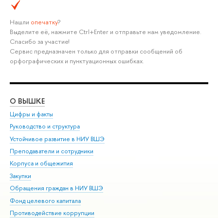
Нашли
опечатку
?
Выделите её, нажмите Ctrl+Enter и отправьте нам уведомление.
Спасибо за участие!
Сервис предназначен только для отправки сообщений об
орфографических и пунктуационных ошибках.
О ВЫШКЕ
ОБ
Цифры и факты
Ли
Руководство и структура
Дов
Устойчивое развитие в НИУ ВШЭ
Ол
Преподаватели и сотрудники
При
Корпуса и общежития
Вы
Закупки
При
Обращения граждан в НИУ ВШЭ
Ас
Фонд целевого капитала
До
Противодействие коррупции
Цен