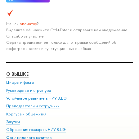
Нашли
опечатку
?
Выделите её, нажмите Ctrl+Enter и отправьте нам уведомление.
Спасибо за участие!
Сервис предназначен только для отправки сообщений об
орфографических и пунктуационных ошибках.
О ВЫШКЕ
ОБ
Цифры и факты
Ли
Руководство и структура
Дов
Устойчивое развитие в НИУ ВШЭ
Ол
Преподаватели и сотрудники
При
Корпуса и общежития
Вы
Закупки
При
Обращения граждан в НИУ ВШЭ
Ас
Фонд целевого капитала
До