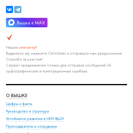
Нашли
опечатку
?
Выделите её, нажмите Ctrl+Enter и отправьте нам уведомление.
Спасибо за участие!
Сервис предназначен только для отправки сообщений об
орфографических и пунктуационных ошибках.
О ВЫШКЕ
ОБ
Цифры и факты
Ли
Руководство и структура
Дов
Устойчивое развитие в НИУ ВШЭ
Ол
Преподаватели и сотрудники
При