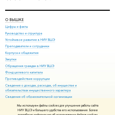
О ВЫШКЕ
ОБ
Цифры и факты
Ли
Руководство и структура
Дов
Устойчивое развитие в НИУ ВШЭ
Ол
Преподаватели и сотрудники
При
Корпуса и общежития
Вы
Закупки
При
Обращения граждан в НИУ ВШЭ
Ас
Фонд целевого капитала
До
Противодействие коррупции
Цен
Сведения о доходах, расходах, об имуществе и
Би
обязательствах имущественного характера
Об
Сведения об образовательной организации
Обр
Людям с ограниченными возможностями здоровья
Мы используем файлы cookies для улучшения работы сайта
Единая платежная страница
НИУ ВШЭ и большего удобства его использования. Более
подробную информацию об использовании файлов cookies