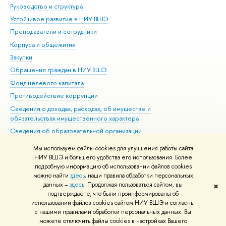
Руководство и структура
Дов
Устойчивое развитие в НИУ ВШЭ
Ол
Преподаватели и сотрудники
При
Корпуса и общежития
Вы
Закупки
При
Обращения граждан в НИУ ВШЭ
Ас
Фонд целевого капитала
До
Противодействие коррупции
Цен
Сведения о доходах, расходах, об имуществе и
Би
обязательствах имущественного характера
Об
Сведения об образовательной организации
Обр
Людям с ограниченными возможностями здоровья
Мы используем файлы cookies для улучшения работы сайта
Единая платежная страница
НИУ ВШЭ и большего удобства его использования. Более
подробную информацию об использовании файлов cookies
Работа в Вышке
можно найти
здесь
, наши правила обработки персональных
данных –
здесь
. Продолжая пользоваться сайтом, вы
✖
Редактору
подтверждаете, что были проинформированы об
© НИУ ВШЭ 1993–2026
Адреса и контакты
Условия использования
использовании файлов cookies сайтом НИУ ВШЭ и согласны
с нашими правилами обработки персональных данных. Вы
материалов
Политика конфиденциальности
Карта сайта
можете отключить файлы cookies в настройках Вашего
Шрифты HSE Sans и HSE Slab разработаны в
Школе дизайна НИУ ВШЭ