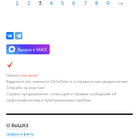
1
2
3
4
5
6
7
8
9
→
Нашли
опечатку
?
Выделите её, нажмите Ctrl+Enter и отправьте нам уведомление.
Спасибо за участие!
Сервис предназначен только для отправки сообщений об
орфографических и пунктуационных ошибках.
О ВЫШКЕ
ОБ
Цифры и факты
Ли