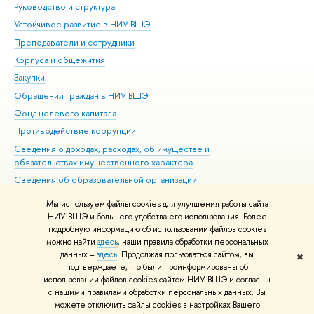
Руководство и структура
Дов
Устойчивое развитие в НИУ ВШЭ
Ол
Преподаватели и сотрудники
При
Корпуса и общежития
Вы
Закупки
При
Обращения граждан в НИУ ВШЭ
Ас
Фонд целевого капитала
До
Противодействие коррупции
Цен
Сведения о доходах, расходах, об имуществе и
Би
обязательствах имущественного характера
Об
Сведения об образовательной организации
Обр
Людям с ограниченными возможностями здоровья
Мы используем файлы cookies для улучшения работы сайта
Единая платежная страница
НИУ ВШЭ и большего удобства его использования. Более
подробную информацию об использовании файлов cookies
Работа в Вышке
можно найти
здесь
, наши правила обработки персональных
данных –
здесь
. Продолжая пользоваться сайтом, вы
✖
Редактору
подтверждаете, что были проинформированы об
© НИУ ВШЭ 1993–2026
Адреса и контакты
Условия использования
использовании файлов cookies сайтом НИУ ВШЭ и согласны
с нашими правилами обработки персональных данных. Вы
материалов
Политика конфиденциальности
Карта сайта
можете отключить файлы cookies в настройках Вашего
Шрифты HSE Sans и HSE Slab разработаны в
Школе дизайна НИУ ВШЭ