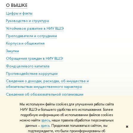
О ВЫШКЕ
ОБ
Цифры и факты
Ли
Руководство и структура
Дов
Устойчивое развитие в НИУ ВШЭ
Ол
Преподаватели и сотрудники
При
Корпуса и общежития
Вы
Закупки
При
Обращения граждан в НИУ ВШЭ
Ас
Фонд целевого капитала
До
Противодействие коррупции
Цен
Сведения о доходах, расходах, об имуществе и
Би
обязательствах имущественного характера
Об
Сведения об образовательной организации
Обр
Людям с ограниченными возможностями здоровья
Мы используем файлы cookies для улучшения работы сайта
Единая платежная страница
НИУ ВШЭ и большего удобства его использования. Более
подробную информацию об использовании файлов cookies
Работа в Вышке
можно найти
здесь
, наши правила обработки персональных
данных –
здесь
. Продолжая пользоваться сайтом, вы
✖
Редактору
подтверждаете, что были проинформированы об