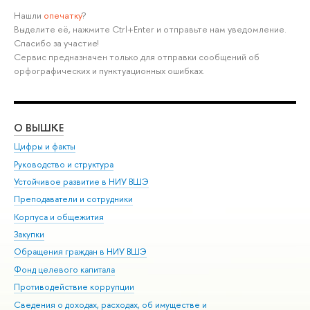
Нашли
опечатку
?
Выделите её, нажмите Ctrl+Enter и отправьте нам уведомление.
Спасибо за участие!
Сервис предназначен только для отправки сообщений об
орфографических и пунктуационных ошибках.
О ВЫШКЕ
ОБ
Цифры и факты
Ли
Руководство и структура
Дов
Устойчивое развитие в НИУ ВШЭ
Ол
Преподаватели и сотрудники
При
Корпуса и общежития
Вы
Закупки
При
Обращения граждан в НИУ ВШЭ
Ас
Фонд целевого капитала
До
Противодействие коррупции
Цен
Сведения о доходах, расходах, об имуществе и
Би