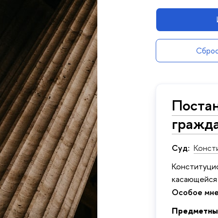
Сброс
Постан
гражда
Суд:
Конст
Конституцио
касающейся
Особое мне
Предметны