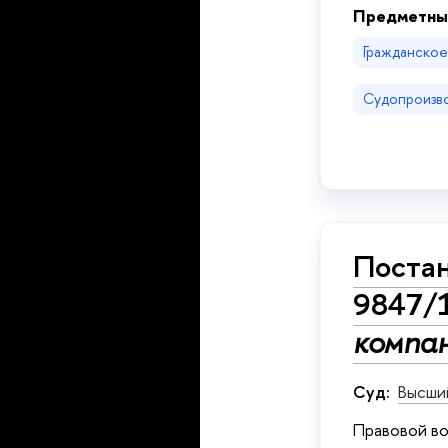
Предметны
Гражданско
Судопроизв
Постан
9847/
компа
Суд:
Высши
Правовой во