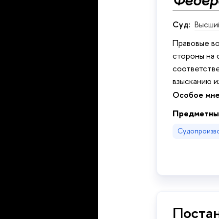
Федера
Суд:
Высши
Правовые во
стороны на 
соответстве
взысканию и
Особое мне
Предметны
Судопроизв
Постан