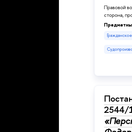
Правовой во
сторона, пр
Предметны
Гражданско
Судопроизв
Постан
2544/
«Перс