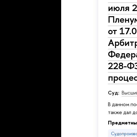
июля 2
Плену
от 17.
Арбитр
Федера
228-Ф
процес
Суд:
Высши
В данном по
также дал д
Предметны
Судопроизв