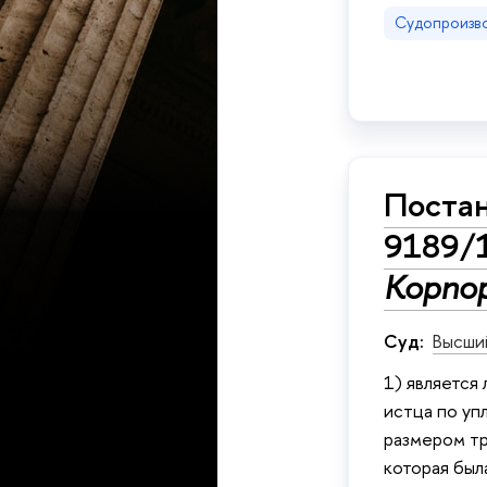
Судопроизв
Постан
9189/
Корпо
Суд:
Высши
1) является
истца по уп
размером тр
которая был