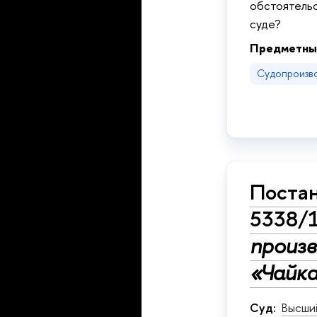
обстоятельс
суде?
Предметны
Судопроизв
Постан
5338/
произв
«Чайка
Суд:
Высши