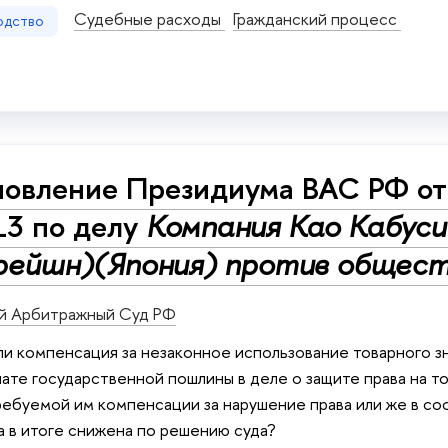
Судебные расходы
Гражданский процесс
одство
овление Президиума ВАС РФ от 
13 по делу
Компания Као Кабуси
рейшн)(Япония) против общес
й Арбитражный Суд РФ
 ли компенсация за незаконное использование товарного з
лате государственной пошлины в деле о защите права на т
ебуемой им компенсации за нарушение права или же в со
а в итоге снижена по решению суда?