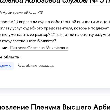
льной налоговой службы № 3 п
й Арбитражный Суд РФ
просы: 1) вправе ли суд по собственной инициативе оце
оплату услуг судебного представителя, которые подлежат
нно уменьшить их размер? 2) влияет ли на оценку разумно
з государственного бюджета?
ние:
Петрова Светлана Михайловна
е области:
Судебные расходы
одство
овление Пленума Высшего Арби