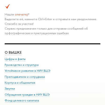
Нашли
опечатку
?
Выделите её, нажмите Ctrl+Enter и отправьте нам уведомление.
Спасибо за участие!
Сервис предназначен только для отправки сообщений об
орфографических и пунктуационных ошибках.
О ВЫШКЕ
ОБ
Цифры и факты
Ли
Руководство и структура
Дов
Устойчивое развитие в НИУ ВШЭ
Ол
Преподаватели и сотрудники
При
Корпуса и общежития
Вы
Закупки
При
Обращения граждан в НИУ ВШЭ
Ас
Фонд целевого капитала
До