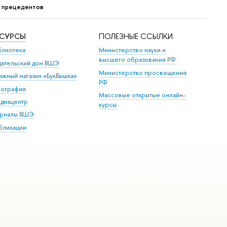
г прецедентов
ЕСУРСЫ
ПОЛЕЗНЫЕ ССЫЛКИ
блиотека
Министерство науки и
высшего образования РФ
дательский дом ВШЭ
Министерство просвещения
ижный магазин «БукВышка»
РФ
пография
Массовые открытые онлайн-
диацентр
курсы
рналы ВШЭ
бликации