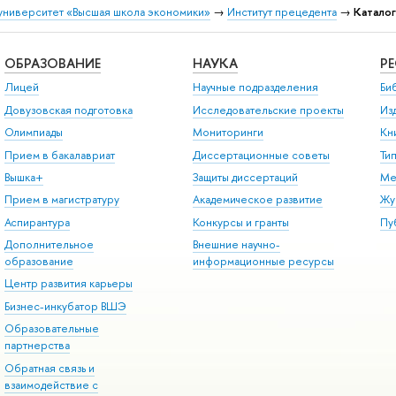
университет «Высшая школа экономики»
→
Институт прецедента
→
Катало
ОБРАЗОВАНИЕ
НАУКА
Р
Лицей
Научные подразделения
Би
Довузовская подготовка
Исследовательские проекты
Из
Олимпиады
Мониторинги
Кн
Прием в бакалавриат
Диссертационные советы
Ти
Вышка+
Защиты диссертаций
Ме
Прием в магистратуру
Академическое развитие
Жу
Аспирантура
Конкурсы и гранты
Пу
Дополнительное
Внешние научно-
образование
информационные ресурсы
Центр развития карьеры
Бизнес-инкубатор ВШЭ
Образовательные
партнерства
Обратная связь и
взаимодействие с