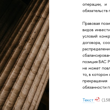
операции, и 
обязательств 
Правовая пози
видов инвести
условий конк
договора, со
распределен
сбалансирован
позиция ВАС Р
не может повл
то, в котором
прекращения 
обязанности п
Текст
(158