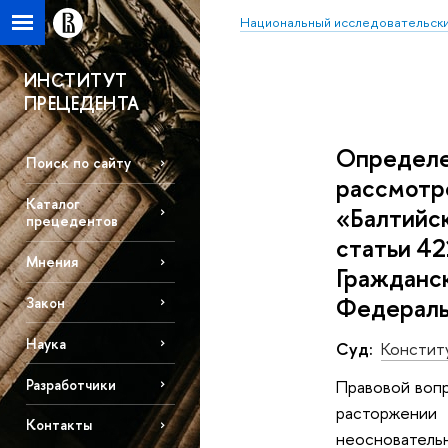
Национальный исследовательски
ИНСТИТУТ
ПРЕЦЕДЕНТА
Определен
Поиск по сайту
рассмотр
Каталог
«Балтийск
прецедентов
статьи 42
Мнения
Гражданск
Федераль
Закон
Наука
Суд:
Констит
Разработчики
Правовой вопр
расторжении
Контакты
неоснователь