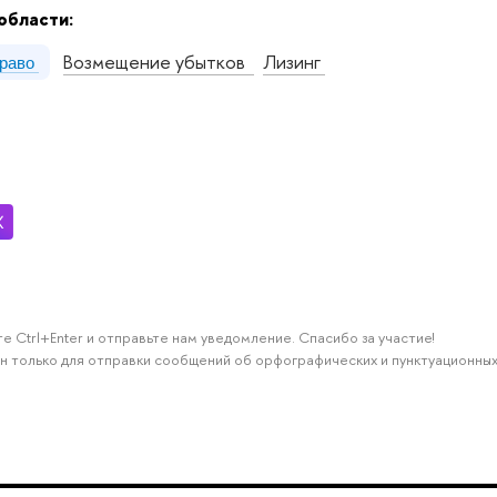
области:
Возмещение убытков
Лизинг
право
е Ctrl+Enter и отправьте нам уведомление. Спасибо за участие!
н только для отправки сообщений об орфографических и пунктуационных