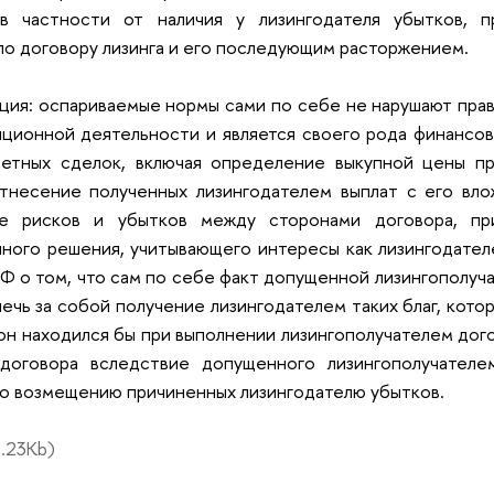
в частности от наличия у лизингодателя убытков, п
по договору лизинга и его последующим расторжением.
ция: оспариваемые нормы сами по себе не нарушают прав 
ционной деятельности и является своего рода финансов
ретных сделок, включая определение выкупной цены п
отнесение полученных лизингодателем выплат с его вл
ие рисков и убытков между сторонами договора, пр
ного решения, учитывающего интересы как лизингодателе
Ф о том, что сам по себе факт допущенной лизингополуча
ечь за собой получение лизингодателем таких благ, кото
 он находился бы при выполнении лизингополучателем дого
договора вследствие допущенного лизингополучател
о возмещению причиненных лизингодателю убытков.
.23Kb)