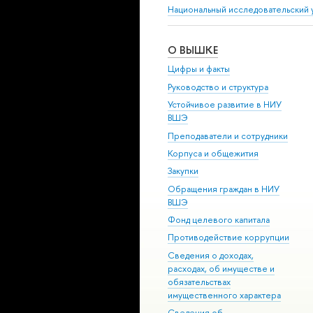
Национальный исследовательский 
О ВЫШКЕ
Цифры и факты
Руководство и структура
Устойчивое развитие в НИУ
ВШЭ
Преподаватели и сотрудники
Корпуса и общежития
Закупки
Обращения граждан в НИУ
ВШЭ
Фонд целевого капитала
Противодействие коррупции
Сведения о доходах,
расходах, об имуществе и
обязательствах
имущественного характера
Сведения об