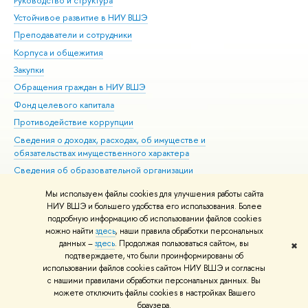
Руководство и структура
Дов
Устойчивое развитие в НИУ ВШЭ
Ол
Преподаватели и сотрудники
При
Корпуса и общежития
Вы
Закупки
При
Обращения граждан в НИУ ВШЭ
Ас
Фонд целевого капитала
До
Противодействие коррупции
Цен
Сведения о доходах, расходах, об имуществе и
Би
обязательствах имущественного характера
Об
Сведения об образовательной организации
Обр
Людям с ограниченными возможностями здоровья
Мы используем файлы cookies для улучшения работы сайта
Единая платежная страница
НИУ ВШЭ и большего удобства его использования. Более
подробную информацию об использовании файлов cookies
Работа в Вышке
можно найти
здесь
, наши правила обработки персональных
данных –
здесь
. Продолжая пользоваться сайтом, вы
✖
Редактору
подтверждаете, что были проинформированы об
© НИУ ВШЭ 1993–2026
Адреса и контакты
Условия использования
использовании файлов cookies сайтом НИУ ВШЭ и согласны
с нашими правилами обработки персональных данных. Вы
материалов
Политика конфиденциальности
Карта сайта
можете отключить файлы cookies в настройках Вашего
Шрифты HSE Sans и HSE Slab разработаны в
Школе дизайна НИУ ВШЭ
браузера.