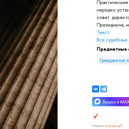
Практические
нередко устан
совет директо
Президиума, м
Текст
Все судебные 
Предметные 
Гражданское 
Нашли
опечатку
?