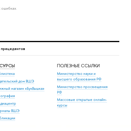
 ошибках.
г прецедентов
ЕСУРСЫ
ПОЛЕЗНЫЕ ССЫЛКИ
блиотека
Министерство науки и
высшего образования РФ
дательский дом ВШЭ
Министерство просвещения
ижный магазин «БукВышка»
РФ
пография
Массовые открытые онлайн-
диацентр
курсы
рналы ВШЭ
бликации