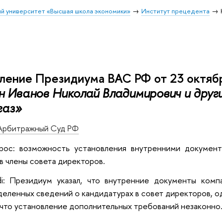
й университет «Высшая школа экономики»
Институт прецедента
ление Президиума ВАС РФ от 23 октябр
н Иванов Николай Владимирович и дру
газ»
Арбитражный Суд РФ
рос: возможность установления внутренними докумен
в члены совета директоров.
ndi: Президиум указал, что внутренние документы ком
деленных сведений о кандидатурах в совет директоров, о
 что установление дополнительных требований незаконно