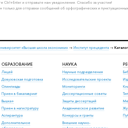
е Ctrl+Enter и отправьте нам уведомление. Спасибо за участие!
н только для отправки сообщений об орфографических и пунктуационных
университет «Высшая школа экономики»
→
Институт прецедента
→
Катало
ОБРАЗОВАНИЕ
НАУКА
Р
Лицей
Научные подразделения
Би
Довузовская подготовка
Исследовательские проекты
Из
Олимпиады
Мониторинги
Кн
Прием в бакалавриат
Диссертационные советы
Ти
Вышка+
Защиты диссертаций
Ме
Прием в магистратуру
Академическое развитие
Жу
Аспирантура
Конкурсы и гранты
Пу
Дополнительное
Внешние научно-