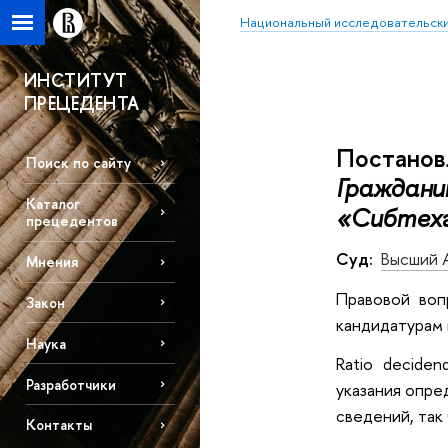
Национальный исследовательски
ИНСТИТУТ
ПРЕЦЕДЕНТА
Постанов
Поиск по сайту
Граждани
Каталог
«Сибтех
прецедентов
Суд:
Высший 
Мнения
Правовой воп
Закон
кандидатурам 
Наука
Ratio decide
Разработчики
указания опре
сведений, так
Контакты