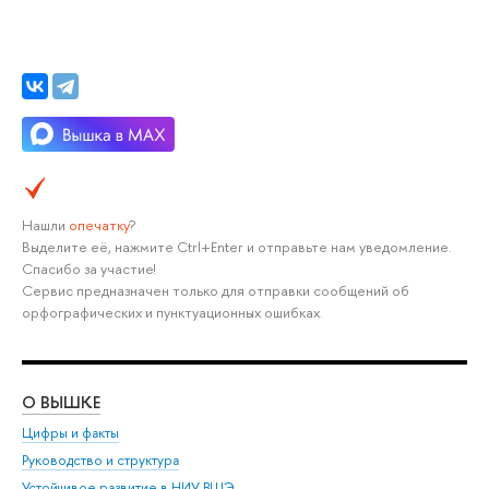
Нашли
опечатку
?
Выделите её, нажмите Ctrl+Enter и отправьте нам уведомление.
Спасибо за участие!
Сервис предназначен только для отправки сообщений об
орфографических и пунктуационных ошибках.
О ВЫШКЕ
ОБ
Цифры и факты
Ли
Руководство и структура
Дов
Устойчивое развитие в НИУ ВШЭ
Ол