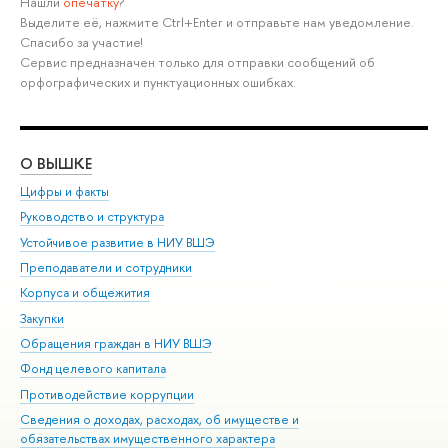
Нашли
опечатку
?
Выделите её, нажмите Ctrl+Enter и отправьте нам уведомление.
Спасибо за участие!
Сервис предназначен только для отправки сообщений об
орфографических и пунктуационных ошибках.
О ВЫШКЕ
ОБ
Цифры и факты
Ли
Руководство и структура
Дов
Устойчивое развитие в НИУ ВШЭ
Ол
Преподаватели и сотрудники
При
Корпуса и общежития
Вы
Закупки
При
Обращения граждан в НИУ ВШЭ
Ас
Фонд целевого капитала
До
Противодействие коррупции
Цен
Сведения о доходах, расходах, об имуществе и
Би
обязательствах имущественного характера
Об