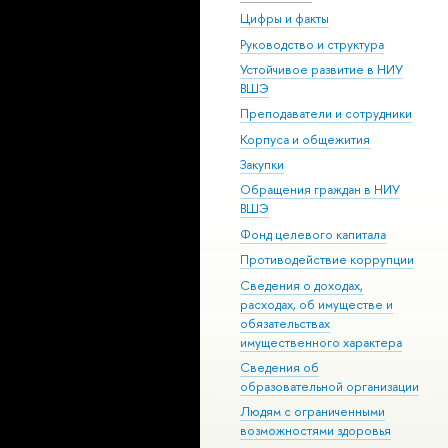
Цифры и факты
Руководство и структура
Устойчивое развитие в НИУ
ВШЭ
Преподаватели и сотрудники
Корпуса и общежития
Закупки
Обращения граждан в НИУ
ВШЭ
Фонд целевого капитала
Противодействие коррупции
Сведения о доходах,
расходах, об имуществе и
обязательствах
имущественного характера
Сведения об
образовательной организации
Людям с ограниченными
возможностями здоровья