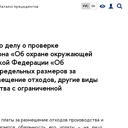
Каталог прецедентов
РУС
EN
о делу о проверке
кона «Об охране окружающей
ской Федерации «Об
редельных размеров за
ещение отходов, другие виды
тва с ограниченной
 платы за размещение отходов производства и
агается обязанность его уплаты – на лицо,