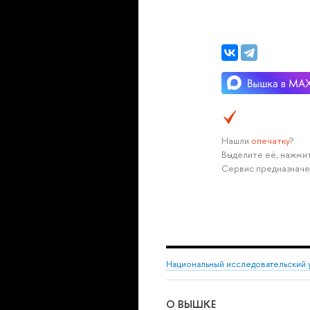
Нашли
опечатку
?
Выделите её, нажмит
Сервис предназначе
Национальный исследовательский 
О ВЫШКЕ