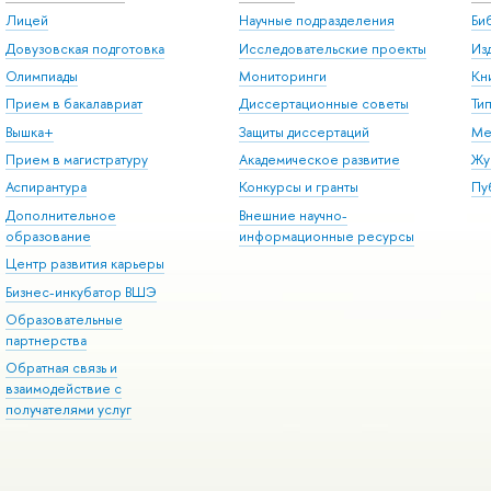
Лицей
Научные подразделения
Би
Довузовская подготовка
Исследовательские проекты
Из
Олимпиады
Мониторинги
Кн
Прием в бакалавриат
Диссертационные советы
Ти
Вышка+
Защиты диссертаций
Ме
Прием в магистратуру
Академическое развитие
Жу
Аспирантура
Конкурсы и гранты
Пу
Дополнительное
Внешние научно-
образование
информационные ресурсы
Центр развития карьеры
Бизнес-инкубатор ВШЭ
Образовательные
партнерства
Обратная связь и
взаимодействие с
получателями услуг