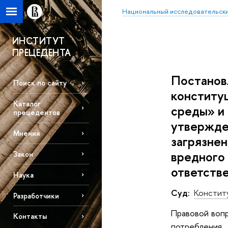
Национальный исследовательски
ИНСТИТУТ
ПРЕЦЕДЕНТА
Постановл
Поиск по сайту
конститу
Каталог
среды» и
прецедентов
утвержде
Мнения
загрязне
вредного 
Закон
ответств
Наука
Суд:
Констит
Разработчики
Правовой вопр
Контакты
потребления,