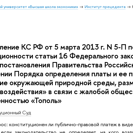
й университет «Высшая школа экономики»
Институт прецедента
ение КС РФ от 5 марта 2013 г. N 5-П п
ционности статьи 16 Федерального за
 постановления Правительства Россий
нии Порядка определения платы и ее п
ние окружающей природной среды, разм
воздействия» в связи с жалобой общес
енностью «Тополь»
уционный Суд
ос: конституционен ли публично-правовой платеж в виде
 если законодательство не определяет, на кого возл