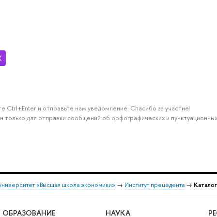
е Ctrl+Enter и отправьте нам уведомление. Спасибо за участие!
н только для отправки сообщений об орфографических и пунктуационных
университет «Высшая школа экономики»
→
Институт прецедента
→
Катало
ОБРАЗОВАНИЕ
НАУКА
Р