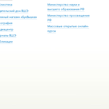
блиотека
Министерство науки и
высшего образования РФ
дательский дом ВШЭ
Министерство просвещения
ижный магазин «БукВышка»
РФ
пография
Массовые открытые онлайн-
диацентр
курсы
рналы ВШЭ
бликации