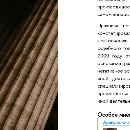
производящее 
самым вопрос 
Правовая по
констатировал
к заключению,
судебного тол
2009 году от
основании гра
негативное во
иной деятел
специализиро
производства 
иной деятельн
Особое мне
Арановский