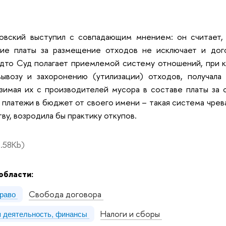
овский выступил с совпадающим мнением: он считает, 
ние платы за размещение отходов не исключает и до
удто Суд полагает приемлемой систему отношений, при 
вывозу и захоронению (утилизации) отходов, получала
взимая их с производителей мусора в составе платы за
 платежи в бюджет от своего имени – такая система чре
тву, возродила бы практику откупов.
.58Kb)
области:
Свобода договора
право
Налоги и сборы
я деятельность, финансы