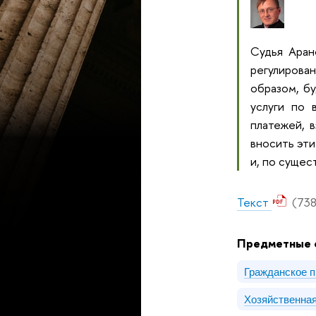
Судья Аран
регулирова
образом, б
услуги по 
платежей, 
вносить эти
и, по сущес
Текст
(738
Предметные 
Гражданское 
Хозяйственна