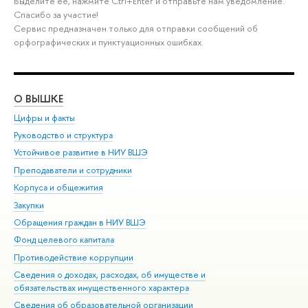
Выделите её, нажмите Ctrl+Enter и отправьте нам уведомление.
Спасибо за участие!
Сервис предназначен только для отправки сообщений об
орфографических и пунктуационных ошибках.
О ВЫШКЕ
ОБ
Цифры и факты
Ли
Руководство и структура
Дов
Устойчивое развитие в НИУ ВШЭ
Ол
Преподаватели и сотрудники
При
Корпуса и общежития
Вы
Закупки
При
Обращения граждан в НИУ ВШЭ
Ас
Фонд целевого капитала
До
Противодействие коррупции
Цен
Сведения о доходах, расходах, об имуществе и
Би
обязательствах имущественного характера
Об
Сведения об образовательной организации