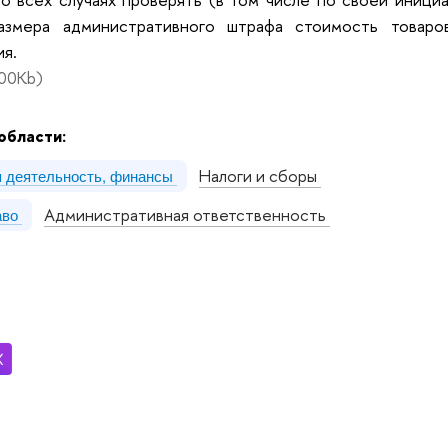
азмера административного штрафа стоимость товаро
я.
00Kb)
области:
Налоги и сборы
я деятельность, финансы
Административная ответственность
аво