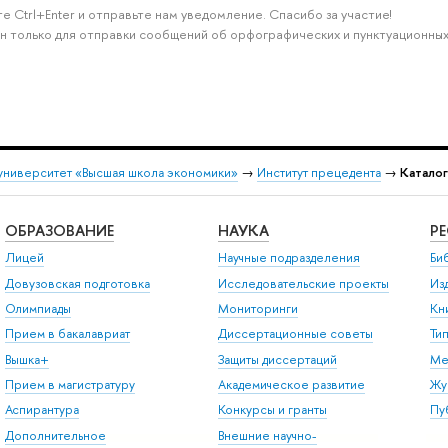
е Ctrl+Enter и отправьте нам уведомление. Спасибо за участие!
н только для отправки сообщений об орфографических и пунктуационных
университет «Высшая школа экономики»
→
Институт прецедента
→
Катало
ОБРАЗОВАНИЕ
НАУКА
Р
Лицей
Научные подразделения
Би
Довузовская подготовка
Исследовательские проекты
Из
Олимпиады
Мониторинги
Кн
Прием в бакалавриат
Диссертационные советы
Ти
Вышка+
Защиты диссертаций
Ме
Прием в магистратуру
Академическое развитие
Жу
Аспирантура
Конкурсы и гранты
Пу
Дополнительное
Внешние научно-