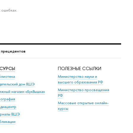
 ошибках.
г прецедентов
ЕСУРСЫ
ПОЛЕЗНЫЕ ССЫЛКИ
блиотека
Министерство науки и
высшего образования РФ
дательский дом ВШЭ
Министерство просвещения
ижный магазин «БукВышка»
РФ
пография
Массовые открытые онлайн-
диацентр
курсы
рналы ВШЭ
бликации