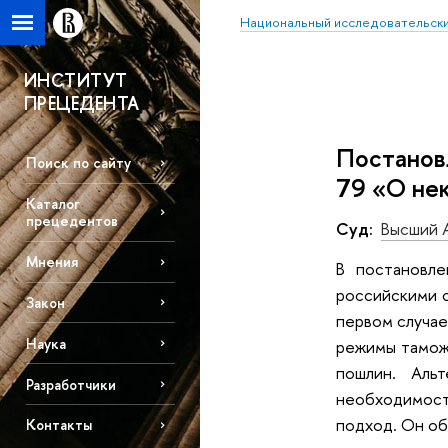
Национальный исследовательски
ИНСТИТУТ
ПРЕЦЕДЕНТА
Постанов
Поиск по сайту
79 «О не
Каталог
прецедентов
Суд:
Высший 
Мнения
В постановле
российскими с
Закон
первом случае
Наука
режимы тамож
пошлин. Альт
Разработчики
необходимост
подход. Он об
Контакты