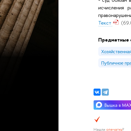
исчисления р
правонарушени
Текст
(69.
Предметные 
Хозяйственна
Публичное пр
Нашли
опечатку
?