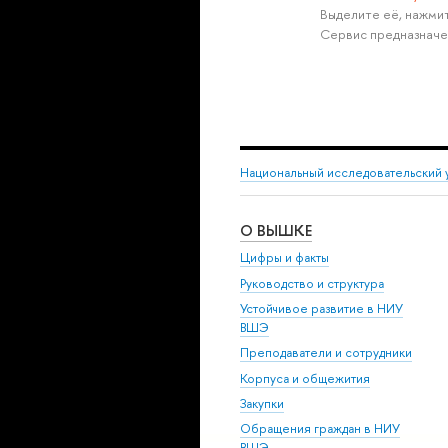
Выделите её, нажмит
Сервис предназначе
Национальный исследовательский 
О ВЫШКЕ
Цифры и факты
Руководство и структура
Устойчивое развитие в НИУ
ВШЭ
Преподаватели и сотрудники
Корпуса и общежития
Закупки
Обращения граждан в НИУ
ВШЭ