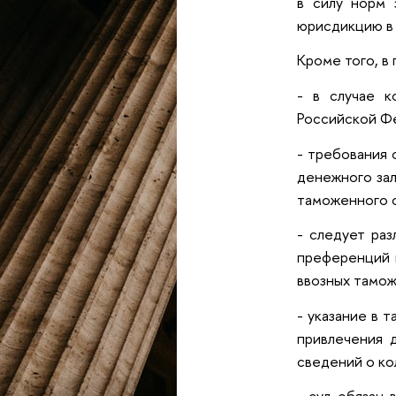
в силу норм 
юрисдикцию в 
Кроме того, в
- в случае к
Российской Ф
- требования 
денежного зал
таможенного о
- следует ра
преференций в
ввозных тамож
- указание в 
привлечения 
сведений о ко
- суд обязан 