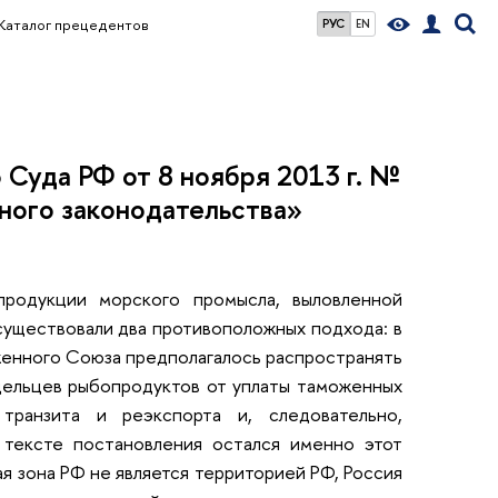
Каталог прецедентов
РУС
EN
Суда РФ от 8 ноября 2013 г. №
ного законодательства»
продукции морского промысла, выловленной
существовали два противоположных подхода: в
оженного Союза предполагалось распространять
дельцев рыбопродуктов от уплаты таможенных
транзита и реэкспорта и, следовательно,
 тексте постановления остался именно этот
я зона РФ не является территорией РФ, Россия