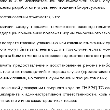
закона «Об исключительной экономической зоне» осу
целях разработки и управления водными биоресурсами.
 постановлении отмечается, что:
оллизии между нормами таможенного законодательст
едерации применению подлежат нормы таможенного зако
о возврате излишне уплаченных или излишне взысканных с
ога могут быть заявлены в суд и в том случае, если к м
ргана были отменены в порядке ведомственного контрол
зличать предоставление и восстановление режима наиб
 плане их последствий: в первом случае (предоставлен
енных пошлин, но также и сумм пеней и процентов с них;
таможенной декларации неверного кода по ТН ВЭД ТС с
декларанта к административной ответственности, коль
личестве и иных характеристиках товара;
во всех случаях проверять (в том числе по своей ини