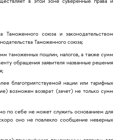
ществляет в этой зоне суверенные права и
ва Таможенного союза и законодательством
нодательства Таможенного союза;
умм таможенных пошлин, налогов, а также сумм
оменту обращения заявителя названные решения
я;
олее благоприятствуемой нации или тарифных
ие) возможен возврат (зачет) не только сумм
амо по себе не может служить основанием для
 скоро оно не повлекло сообщение неверных
циативе) применённую таможенным органом для