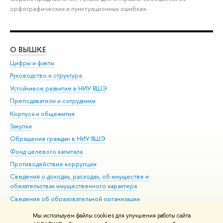
орфографических и пунктуационных ошибках.
О ВЫШКЕ
ОБ
Цифры и факты
Ли
Руководство и структура
Дов
Устойчивое развитие в НИУ ВШЭ
Ол
Преподаватели и сотрудники
При
Корпуса и общежития
Вы
Закупки
При
Обращения граждан в НИУ ВШЭ
Ас
Фонд целевого капитала
До
Противодействие коррупции
Цен
Сведения о доходах, расходах, об имуществе и
Би
обязательствах имущественного характера
Об
Сведения об образовательной организации
Обр
Людям с ограниченными возможностями здоровья
Мы используем файлы cookies для улучшения работы сайта