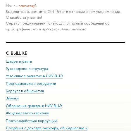
Нашли
опечатку
?
Выделите её, нажмите Ctrl+Enter и отправьте нам уведомление.
Спасибо за участие!
Сервис предназначен только для отправки сообщений об
орфографических и пунктуационных ошибках.
О ВЫШКЕ
ОБ
Цифры и факты
Ли
Руководство и структура
Дов
Устойчивое развитие в НИУ ВШЭ
Ол
Преподаватели и сотрудники
При
Корпуса и общежития
Вы
Закупки
При
Обращения граждан в НИУ ВШЭ
Ас
Фонд целевого капитала
До
Противодействие коррупции
Цен
Сведения о доходах, расходах, об имуществе и
Би