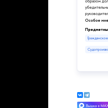
образом дол
убедительны
руководител
Особое мне
Предметны
Гражданско
Судопроизв