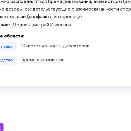
жно распределяться бремя доказывания, если истцом (а
е доводы, свидетельствующие о взаимосвязанности спорн
я компании (конфликте интересов)?
ние:
Дедов Дмитрий Иванович
е области:
Ответственность директоров
е право
Бремя доказывания
одство