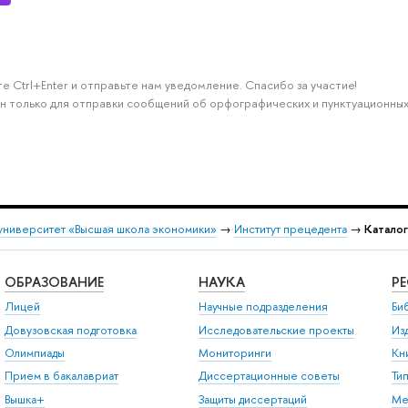
е Ctrl+Enter и отправьте нам уведомление. Спасибо за участие!
н только для отправки сообщений об орфографических и пунктуационных
университет «Высшая школа экономики»
→
Институт прецедента
→
Катало
ОБРАЗОВАНИЕ
НАУКА
Р
Лицей
Научные подразделения
Би
Довузовская подготовка
Исследовательские проекты
Из
Олимпиады
Мониторинги
Кн
Прием в бакалавриат
Диссертационные советы
Ти
Вышка+
Защиты диссертаций
Ме