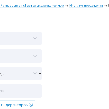
й университет «Высшая школа экономики»
Институт прецедента
ть директоров
ⓧ