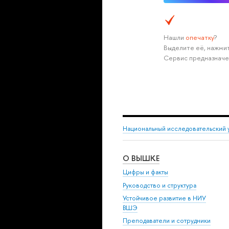
Нашли
опечатку
?
Выделите её, нажмит
Сервис предназначе
Национальный исследовательский 
О ВЫШКЕ
Цифры и факты
Руководство и структура
Устойчивое развитие в НИУ
ВШЭ
Преподаватели и сотрудники