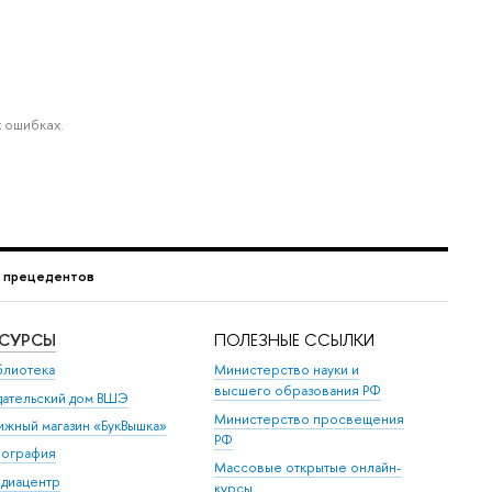
 ошибках.
г прецедентов
ЕСУРСЫ
ПОЛЕЗНЫЕ ССЫЛКИ
блиотека
Министерство науки и
высшего образования РФ
дательский дом ВШЭ
Министерство просвещения
ижный магазин «БукВышка»
РФ
пография
Массовые открытые онлайн-
диацентр
курсы