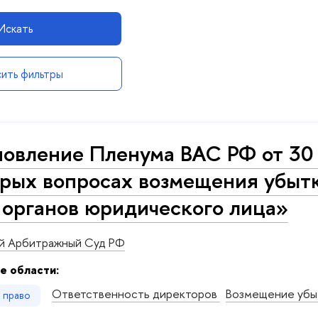
Искать
ить фильтры
овление Пленума ВАС РФ от 30
рых вопросах возмещения убыт
 органов юридического лица»
й Арбитражный Суд РФ
е области:
Ответственность директоров
Возмещение уб
е право