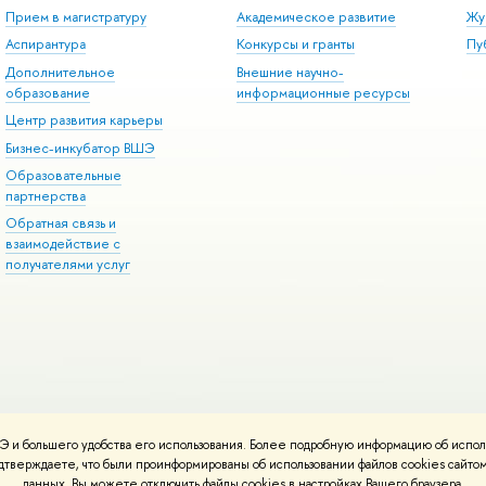
Прием в магистратуру
Академическое развитие
Жу
Аспирантура
Конкурсы и гранты
Пу
Дополнительное
Внешние научно-
образование
информационные ресурсы
Центр развития карьеры
Бизнес-инкубатор ВШЭ
Образовательные
партнерства
Обратная связь и
взаимодействие с
получателями услуг
 и большего удобства его использования. Более подробную информацию об испол
онтакты
Условия использования материалов
Политика конфиденциальност
подтверждаете, что были проинформированы об использовании файлов cookies сай
ботаны в
Школе дизайна НИУ ВШЭ
данных. Вы можете отключить файлы cookies в настройках Вашего браузера.