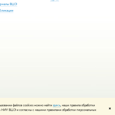
рналы ВШЭ
бликации
ьзовании файлов cookies можно найти
здесь
, наши правила обработки
и
Карта сайта
Редактору
✖
том НИУ ВШЭ и согласны с нашими правилами обработки персональных