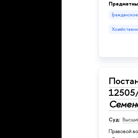
Предметны
Гражданско
Хозяйственн
Постан
12505
Семене
Суд:
Высши
Правовой во