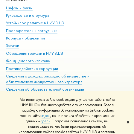
Цифры и факты
Ли
Руководство и структура
Дов
Устойчивое развитие в НИУ ВШЭ
Ол
Преподаватели и сотрудники
При
Корпуса и общежития
Вы
Закупки
При
Обращения граждан в НИУ ВШЭ
Ас
Фонд целевого капитала
До
Противодействие коррупции
Цен
Сведения о доходах, расходах, об имуществе и
Би
обязательствах имущественного характера
Об
Сведения об образовательной организации
Обр
Людям с ограниченными возможностями здоровья
Мы используем файлы cookies для улучшения работы сайта
Единая платежная страница
НИУ ВШЭ и большего удобства его использования. Более
подробную информацию об использовании файлов cookies
Работа в Вышке
можно найти
здесь
, наши правила обработки персональных
данных –
здесь
. Продолжая пользоваться сайтом, вы
✖
Редактору
подтверждаете, что были проинформированы об
© НИУ ВШЭ 1993–2026
Адреса и контакты
Условия использования
использовании файлов cookies сайтом НИУ ВШЭ и согласны