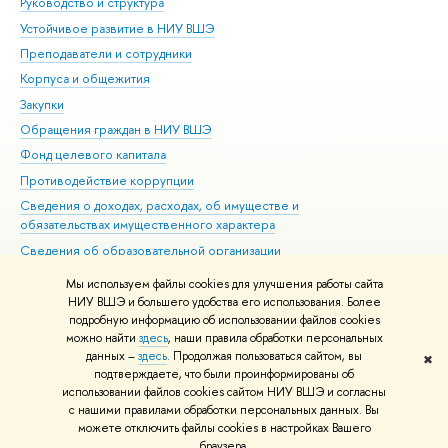
Руководство и структура
Дов
Устойчивое развитие в НИУ ВШЭ
Ол
Преподаватели и сотрудники
При
Корпуса и общежития
Вы
Закупки
При
Обращения граждан в НИУ ВШЭ
Ас
Фонд целевого капитала
До
Противодействие коррупции
Цен
Сведения о доходах, расходах, об имуществе и
Би
обязательствах имущественного характера
Об
Сведения об образовательной организации
Обр
Людям с ограниченными возможностями здоровья
Мы используем файлы cookies для улучшения работы сайта
Единая платежная страница
НИУ ВШЭ и большего удобства его использования. Более
подробную информацию об использовании файлов cookies
Работа в Вышке
можно найти
здесь
, наши правила обработки персональных
данных –
здесь
. Продолжая пользоваться сайтом, вы
✖
Редактору
подтверждаете, что были проинформированы об
© НИУ ВШЭ 1993–2026
Адреса и контакты
Условия использования
использовании файлов cookies сайтом НИУ ВШЭ и согласны
с нашими правилами обработки персональных данных. Вы
материалов
Политика конфиденциальности
Карта сайта
можете отключить файлы cookies в настройках Вашего
Шрифты HSE Sans и HSE Slab разработаны в
Школе дизайна НИУ ВШЭ
браузера.