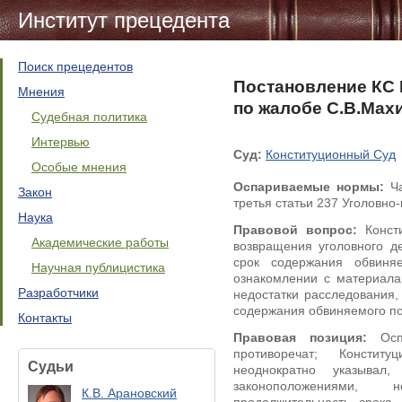
Институт прецедента
Поиск прецедентов
Постановление КС Р
Мнения
по жалобе С.В.Мах
Судебная политика
Интервью
Суд:
Конституционный Суд
Особые мнения
Оспариваемые нормы:
Ча
Закон
третья статьи 237 Уголовно
Наука
Правовой вопрос:
Консти
Академические работы
возвращения уголовного д
срок содержания обвиня
Научная публицистика
ознакомлении с материала
Разработчики
недостатки расследования
содержания обвиняемого по
Контакты
Правовая позиция:
Оспа
противоречат; Констит
Судьи
неоднократно указывал
законоположениями, 
К.В. Арановский