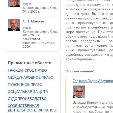
продолжительность срока
судья
период его ознакомления 
Конституционного Суда
возможность определения э
РФ с 2010 г.
данного дела. Вместе с те
разумный срок, который до
С.П. Маврин
иных процессуальных д
препятствий к судебному 
судья
Конституционного Суда
мере пресечения. При это
РФ с 2005 г.,
обвиняемого под стражей и
заместитель
обязан определить и ра
Председателя Суда с
принимая во внимание не
2009 г.
иные процессуальные де
судебному рассмотрению де
его материалами.
Предметные области
ГРАЖДАНСКОЕ ПРАВО
Особое мнение:
МЕЖДУНАРОДНОЕ ПРАВО
Гаджиев Гадис Абдулла
ПУБЛИЧНОЕ ПРАВО
СОЦИАЛЬНАЯ ЗАЩИТА
СУДОПРОИЗВОДСТВО
Выводы Конституционн
ХОЗЯЙСТВЕННАЯ
и законодательные гар
ДЕЯТЕЛЬНОСТЬ, ФИНАНСЫ
лишения свободы не и