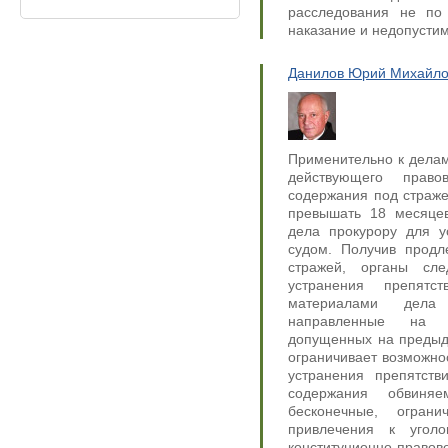
расследования не по
наказание и недопусти
Данилов Юрий Михайло
Применительно к делам
действующего право
содержания под страже
превышать 18 месяцев
дела прокурору для у
судом. Получив продл
стражей, органы сл
устранения препятс
материалами дела 
направленные на в
допущенных на предыду
ограничивает возможно
устранения препятств
содержания обвиня
бесконечные, огран
привлечения к уголо
конституционно-правов