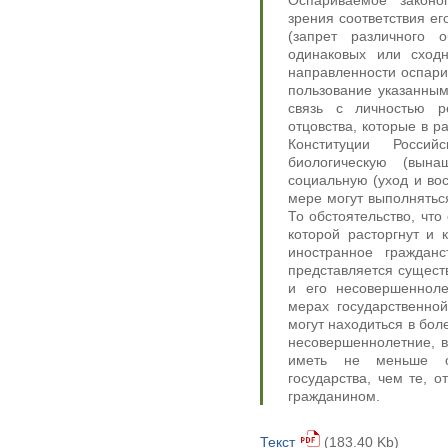
Оспариваемое законо
зрения соответствия е
(запрет различного
одинаковых или сходн
направленности оспари
пользование указанным
связь с личностью р
отцовства, которые в р
Конституции Росси
биологическую (вын
социальную (уход и во
мере могут выполнятьс
То обстоятельство, что 
которой расторгнут и 
иностранное граждан
представляется сущест
и его несовершенноле
мерах государственной
могут находиться в бол
несовершеннолетние, 
иметь не меньше ос
государства, чем те, 
гражданином.
Текст
(183.40 Kb)