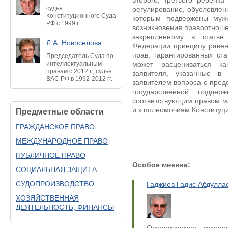
второго, третьего ребенк
судья
регулирование, обусловлен
Конституционного Суда
которым подвержены муж
РФ с 1999 г.
возникновения правоотноше
закрепленному в статье
Л.А. Новоселова
Федерации принципу раве
прав, гарантированных ст
Председатель Суда по
интеллектуальным
может расцениваться к
правам с 2012 г., судья
заявителя, указанные в
ВАС РФ в 1992-2012 гг.
заявителем вопроса о пред
государственной подде
соответствующим правом ма
и к полномочиям Конституци
Предметные области
ГРАЖДАНСКОЕ ПРАВО
МЕЖДУНАРОДНОЕ ПРАВО
ПУБЛИЧНОЕ ПРАВО
Особое мнение:
СОЦИАЛЬНАЯ ЗАЩИТА
СУДОПРОИЗВОДСТВО
Гаджиев Гадис Абдулла
ХОЗЯЙСТВЕННАЯ
ДЕЯТЕЛЬНОСТЬ, ФИНАНСЫ