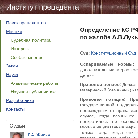
Институт прецедента
Поиск прецедентов
Определение КС РФ 
Мнения
по жалобе А.В.Лу
Судебная политика
Интервью
Суд:
Конституционный Суд
Особые мнения
Оспариваемые нормы:
С
Закон
дополнительных мерах го
Наука
детей»
Академические работы
Правовой вопрос:
Должен 
материнский (семейный) ка
Научная публицистика
Правовая позиция:
Прав
Разработчики
государственной поддерж
Контакты
производным от права же
случае, когда возникше
прекратилось по основа
Судьи
мужчин на указанные меры 
только тогда, когда они
Г.А. Жилин