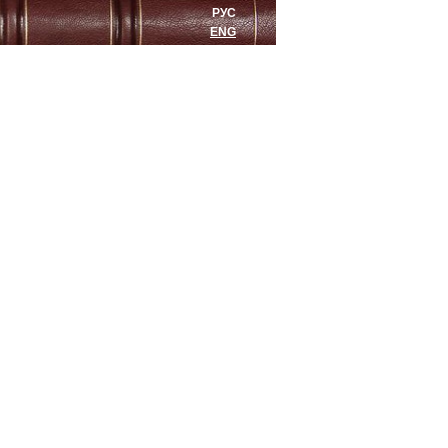
РУС
ENG