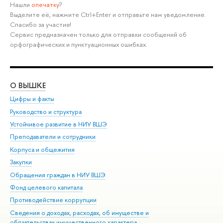
Нашли
опечатку
?
Выделите её, нажмите Ctrl+Enter и отправьте нам уведомление.
Спасибо за участие!
Сервис предназначен только для отправки сообщений об
орфографических и пунктуационных ошибках.
О ВЫШКЕ
ОБ
Цифры и факты
Ли
Руководство и структура
Дов
Устойчивое развитие в НИУ ВШЭ
Ол
Преподаватели и сотрудники
При
Корпуса и общежития
Вы
Закупки
При
Обращения граждан в НИУ ВШЭ
Ас
Фонд целевого капитала
До
Противодействие коррупции
Цен
Сведения о доходах, расходах, об имуществе и
Би
обязательствах имущественного характера