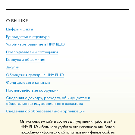
О ВЫШКЕ
ОБ
Цифры и факты
Ли
Руководство и структура
Дов
Устойчивое развитие в НИУ ВШЭ
Ол
Преподаватели и сотрудники
При
Корпуса и общежития
Вы
Закупки
При
Обращения граждан в НИУ ВШЭ
Ас
Фонд целевого капитала
До
Противодействие коррупции
Цен
Сведения о доходах, расходах, об имуществе и
Би
обязательствах имущественного характера
Об
Сведения об образовательной организации
Обр
Людям с ограниченными возможностями здоровья
Мы используем файлы cookies для улучшения работы сайта
Единая платежная страница
НИУ ВШЭ и большего удобства его использования. Более
подробную информацию об использовании файлов cookies
Работа в Вышке