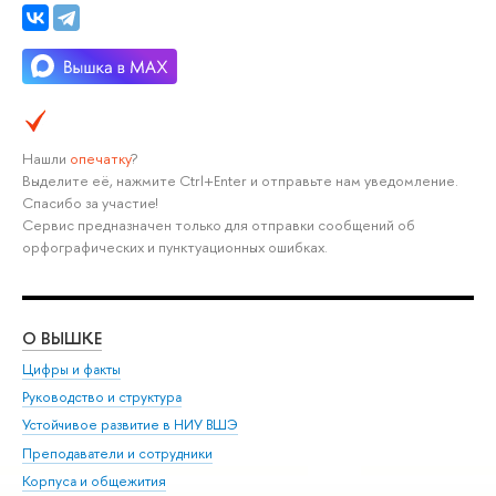
Нашли
опечатку
?
Выделите её, нажмите Ctrl+Enter и отправьте нам уведомление.
Спасибо за участие!
Сервис предназначен только для отправки сообщений об
орфографических и пунктуационных ошибках.
О ВЫШКЕ
ОБ
Цифры и факты
Ли
Руководство и структура
Дов
Устойчивое развитие в НИУ ВШЭ
Ол
Преподаватели и сотрудники
При
Корпуса и общежития
Вы