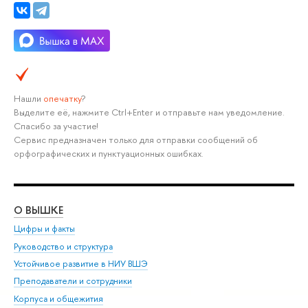
Нашли
опечатку
?
Выделите её, нажмите Ctrl+Enter и отправьте нам уведомление.
Спасибо за участие!
Сервис предназначен только для отправки сообщений об
орфографических и пунктуационных ошибках.
О ВЫШКЕ
ОБ
Цифры и факты
Ли
Руководство и структура
Дов
Устойчивое развитие в НИУ ВШЭ
Ол
Преподаватели и сотрудники
При
Корпуса и общежития
Вы