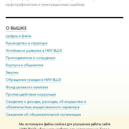
орфографических и пунктуационных ошибках.
О ВЫШКЕ
ОБ
Цифры и факты
Ли
Руководство и структура
Дов
Устойчивое развитие в НИУ ВШЭ
Ол
Преподаватели и сотрудники
При
Корпуса и общежития
Вы
Закупки
При
Обращения граждан в НИУ ВШЭ
Ас
Фонд целевого капитала
До
Противодействие коррупции
Цен
Сведения о доходах, расходах, об имуществе и
Би
обязательствах имущественного характера
Об
Сведения об образовательной организации
Обр
Людям с ограниченными возможностями здоровья
Мы используем файлы cookies для улучшения работы сайта
Единая платежная страница