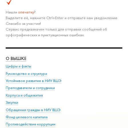
Нашли
опечатку
?
Выделите её, нажмите Ctrl+Enter и отправьте нам уведомление.
Спасибо за участие!
Сервис предназначен только для отправки сообщений об
орфографических и пунктуационных ошибках.
О ВЫШКЕ
ОБ
Цифры и факты
Ли
Руководство и структура
Дов
Устойчивое развитие в НИУ ВШЭ
Ол
Преподаватели и сотрудники
При
Корпуса и общежития
Вы
Закупки
При
Обращения граждан в НИУ ВШЭ
Ас
Фонд целевого капитала
До
Противодействие коррупции
Цен