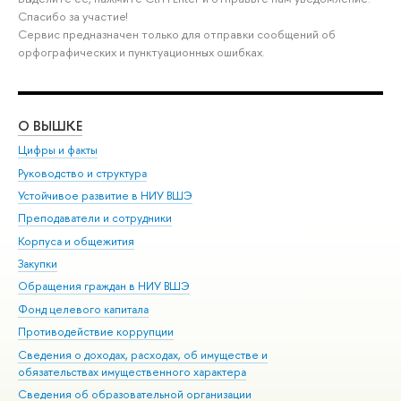
Спасибо за участие!
Сервис предназначен только для отправки сообщений об
орфографических и пунктуационных ошибках.
О ВЫШКЕ
ОБ
Цифры и факты
Ли
Руководство и структура
Дов
Устойчивое развитие в НИУ ВШЭ
Ол
Преподаватели и сотрудники
При
Корпуса и общежития
Вы
Закупки
При
Обращения граждан в НИУ ВШЭ
Ас
Фонд целевого капитала
До
Противодействие коррупции
Цен
Сведения о доходах, расходах, об имуществе и
Би
обязательствах имущественного характера
Об
Сведения об образовательной организации
Обр