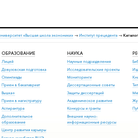
университет «Высшая школа экономики»
→
Институт прецедента
→
Катало
ОБРАЗОВАНИЕ
НАУКА
Р
Лицей
Научные подразделения
Би
Довузовская подготовка
Исследовательские проекты
Из
Олимпиады
Мониторинги
Кн
Прием в бакалавриат
Диссертационные советы
Ти
Вышка+
Защиты диссертаций
Ме
Прием в магистратуру
Академическое развитие
Жу
Аспирантура
Конкурсы и гранты
Пу
Дополнительное
Внешние научно-
образование
информационные ресурсы
Центр развития карьеры
Бизнес-инкубатор ВШЭ