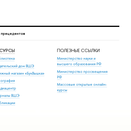
г прецедентов
ЕСУРСЫ
ПОЛЕЗНЫЕ ССЫЛКИ
блиотека
Министерство науки и
высшего образования РФ
дательский дом ВШЭ
Министерство просвещения
ижный магазин «БукВышка»
РФ
пография
Массовые открытые онлайн-
диацентр
курсы
рналы ВШЭ
бликации