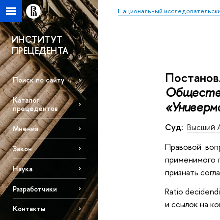
Национальный исследовательски
ИНСТИТУТ
ПРЕЦЕДЕНТА
Постанов
Поиск по сайту
Общество
Каталог
«Универм
прецедентов
Суд:
Высший 
Мнения
Правовой воп
Закон
применимого п
Наука
признать согл
Разработчики
Ratio deciden
и ссылок на к
Контакты