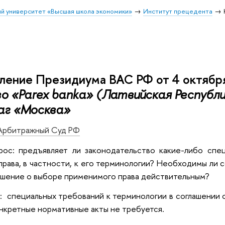
й университет «Высшая школа экономики»
Институт прецедента
ление Президиума ВАС РФ от 4 октября
 «Parex banka» (Латвийская Республ
аг «Москва»
Арбитражный Суд РФ
рос: предъявляет ли законодательство какие-либо спе
рава, в частности, к его терминологии? Необходимы ли 
ашение о выборе применимого права действительным?
di: специальных требований к терминологии в соглашении
онкретные нормативные акты не требуется.