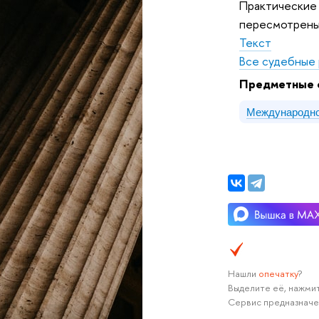
Практические
пересмотрены 
Текст
Все судебные 
Предметные 
Международно
Нашли
опечатку
?
Выделите её, нажмит
Сервис предназначе