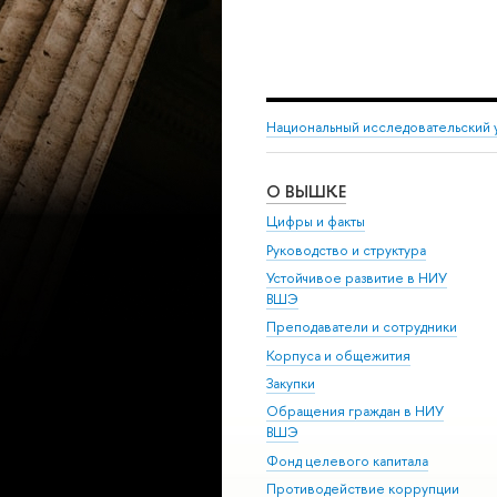
Национальный исследовательский 
О ВЫШКЕ
Цифры и факты
Руководство и структура
Устойчивое развитие в НИУ
ВШЭ
Преподаватели и сотрудники
Корпуса и общежития
Закупки
Обращения граждан в НИУ
ВШЭ
Фонд целевого капитала
Противодействие коррупции