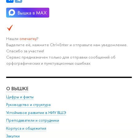
Нашли
опечатку
?
Выделите её, нажмите Ctrl+Enter и отправьте нам уведомление.
Спасибо за участие!
Сервис предназначен только для отправки сообщений об
орфографических и пунктуационных ошибках.
О ВЫШКЕ
ОБ
Цифры и факты
Ли
Руководство и структура
Дов
Устойчивое развитие в НИУ ВШЭ
Ол
Преподаватели и сотрудники
При
Корпуса и общежития
Вы
Закупки
При