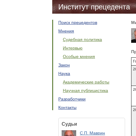
Институт прецедента
Поиск прецедентов
М
Мнения
Судебная политика
Интервью
П
Особые мнения
Г
Закон
2
Наука
Академические работы
2
Научная публицистика
Разработчики
Контакты
2
Судьи
С.П. Маврин