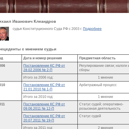
ихаил Иванович Клеандров
судья Конституционного Суда РФ с 2003 г.
Подробнее
рецеденты c мнением судьи
од
Дата и номер решения
Предметная область
006
Постановление КС РФ от
Регулирование связи; налоги 
28.02.2006 № 2-П
сборы
Итого за 2006 год:
1 мнение
010
Постановление КС РФ от
Арбитражный процесс
21.01.2010 № 1-П
Итого за 2010 год:
1 мнение
011
Постановление КС РФ от
Статус судей; оперативно-
09.06.2011 № 12-П
розыскная деятельность
Постановление КС РФ от
Статус судей
20.07.2011 № 19-П
Итого за 2011 год:
2 мнения