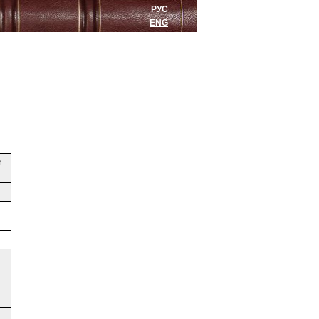
РУС
ENG
и