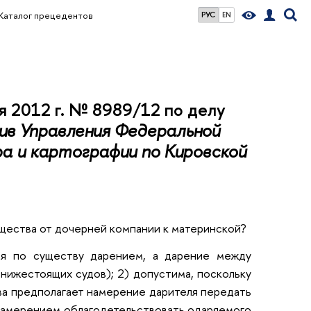
Каталог прецедентов
РУС
EN
 2012 г. № 8989/12 по делу
в Управления Федеральной
а и картографии по Кировской
щества от дочерней компании к материнской?
тся по существу дарением, а дарение между
нижестоящих судов); 2) допустима, поскольку
ва предполагает намерение дарителя передать
 намерением облагодетельствовать одаряемого