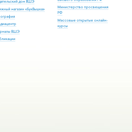
дательский дом ВШЭ
Министерство просвещения
ижный магазин «БукВышка»
РФ
пография
Массовые открытые онлайн-
диацентр
курсы
рналы ВШЭ
бликации