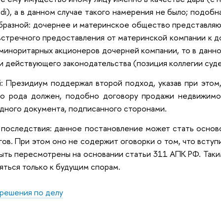
ndi), а в данном случае такого намерения не было; подоб
разной: дочернее и материнское общество представляю
 встречного предоставления от материнской компании к д
миноритарных акционеров дочерней компании, то в данн
 действующего законодательства (позиция коллегии суд
di: Президиум поддержал второй подход, указав при этом
го рода должен, подобно договору продажи недвижимо
дного документа, подписанного сторонами.
 последствия: данное постановление может стать основ
гов. При этом оно не содержит оговорки о том, что вступ
ыть пересмотрены на основании статьи 311 АПК РФ. Таким
ться только к будущим спорам.
решения по делу