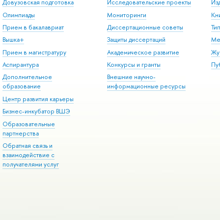
Довузовская подготовка
Исследовательские проекты
Из
Олимпиады
Мониторинги
Кн
Прием в бакалавриат
Диссертационные советы
Ти
Вышка+
Защиты диссертаций
Ме
Прием в магистратуру
Академическое развитие
Жу
Аспирантура
Конкурсы и гранты
Пу
Дополнительное
Внешние научно-
образование
информационные ресурсы
Центр развития карьеры
Бизнес-инкубатор ВШЭ
Образовательные
партнерства
Обратная связь и
взаимодействие с
получателями услуг