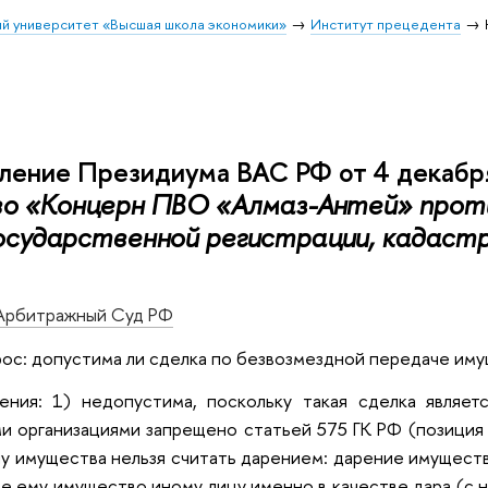
й университет «Высшая школа экономики»
Институт прецедента
ление Президиума ВАС РФ от 4 декабря
 «Концерн ПВО «Алмаз-Антей» проти
осударственной регистрации, кадастр
Арбитражный Суд РФ
ос: допустима ли сделка по безвозмездной передаче иму
ения: 1) недопустима, поскольку такая сделка являе
 организациями запрещено статьей 575 ГК РФ (позиция 
у имущества нельзя считать дарением: дарение имущест
 ему имущество иному лицу именно в качестве дара (с