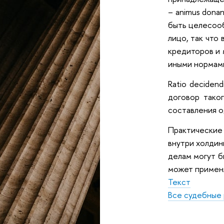
– animus dona
быть целесооб
лицо, так что
кредиторов и 
иными нормами
Ratio deciden
договор тако
составления о
Практические
внутри холдин
делам могут б
может применя
Текст
Все судебные 