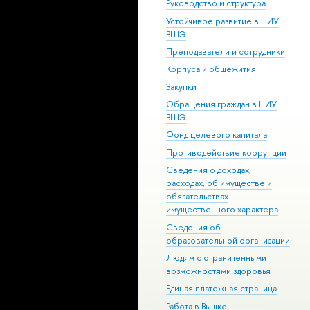
Руководство и структура
Устойчивое развитие в НИУ
ВШЭ
Преподаватели и сотрудники
Корпуса и общежития
Закупки
Обращения граждан в НИУ
ВШЭ
Фонд целевого капитала
Противодействие коррупции
Сведения о доходах,
расходах, об имуществе и
обязательствах
имущественного характера
Сведения об
образовательной организации
Людям с ограниченными
возможностями здоровья
Единая платежная страница
Работа в Вышке