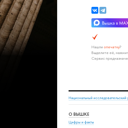
Нашли
опечатку
?
Выделите её, нажмит
Сервис предназначе
Национальный исследовательский 
О ВЫШКЕ
Цифры и факты