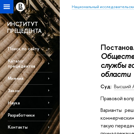
Национальный исследовательски
ИНСТИТУТ
ПРЕЦЕДЕНТА
Постанов
Поиск по сайту
Общество
Каталог
службы г
прецедентов
области
Мнения
Суд:
Высший 
Закон
Правовой вопр
Наука
Варианты реш
Разработчики
коммерческими
такую передач
Контакты
принадлежащее