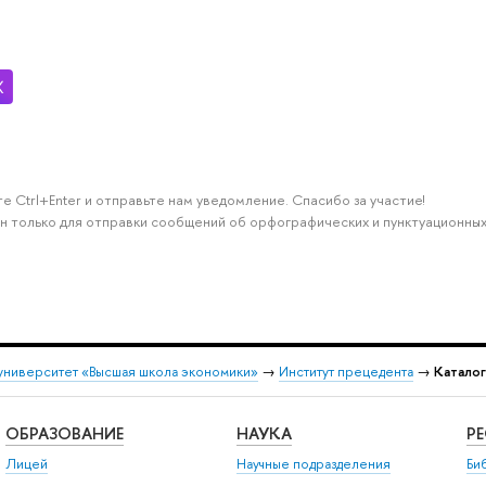
е Ctrl+Enter и отправьте нам уведомление. Спасибо за участие!
н только для отправки сообщений об орфографических и пунктуационных
университет «Высшая школа экономики»
→
Институт прецедента
→
Катало
ОБРАЗОВАНИЕ
НАУКА
Р
Лицей
Научные подразделения
Би