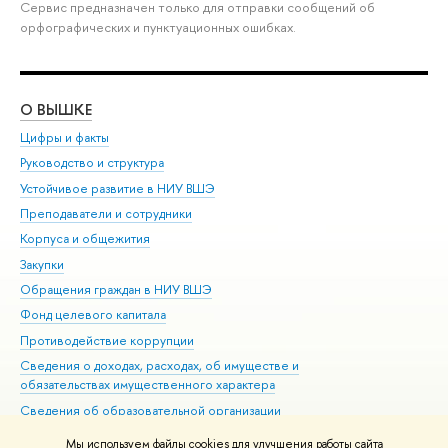
Сервис предназначен только для отправки сообщений об
орфографических и пунктуационных ошибках.
О ВЫШКЕ
ОБ
Цифры и факты
Ли
Руководство и структура
Дов
Устойчивое развитие в НИУ ВШЭ
Ол
Преподаватели и сотрудники
При
Корпуса и общежития
Вы
Закупки
При
Обращения граждан в НИУ ВШЭ
Ас
Фонд целевого капитала
До
Противодействие коррупции
Цен
Сведения о доходах, расходах, об имуществе и
Би
обязательствах имущественного характера
Об
Сведения об образовательной организации
Обр
Людям с ограниченными возможностями здоровья
Мы используем файлы cookies для улучшения работы сайта