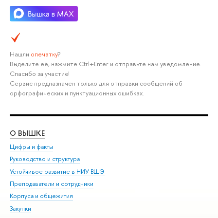
Нашли
опечатку
?
Выделите её, нажмите Ctrl+Enter и отправьте нам уведомление.
Спасибо за участие!
Сервис предназначен только для отправки сообщений об
орфографических и пунктуационных ошибках.
О ВЫШКЕ
ОБ
Цифры и факты
Ли
Руководство и структура
Дов
Устойчивое развитие в НИУ ВШЭ
Ол
Преподаватели и сотрудники
При
Корпуса и общежития
Вы
Закупки
При