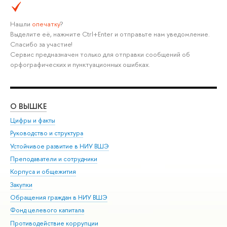
Нашли
опечатку
?
Выделите её, нажмите Ctrl+Enter и отправьте нам уведомление.
Спасибо за участие!
Сервис предназначен только для отправки сообщений об
орфографических и пунктуационных ошибках.
О ВЫШКЕ
ОБ
Цифры и факты
Ли
Руководство и структура
Дов
Устойчивое развитие в НИУ ВШЭ
Ол
Преподаватели и сотрудники
При
Корпуса и общежития
Вы
Закупки
При
Обращения граждан в НИУ ВШЭ
Ас
Фонд целевого капитала
До
Противодействие коррупции
Цен