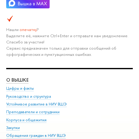
Нашли
опечатку
?
Выделите её, нажмите Ctrl+Enter и отправьте нам уведомление.
Спасибо за участие!
Сервис предназначен только для отправки сообщений об
орфографических и пунктуационных ошибках.
О ВЫШКЕ
ОБ
Цифры и факты
Ли
Руководство и структура
Дов
Устойчивое развитие в НИУ ВШЭ
Ол
Преподаватели и сотрудники
При
Корпуса и общежития
Вы
Закупки
При
Обращения граждан в НИУ ВШЭ
Ас