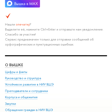
Нашли
опечатку
?
Выделите её, нажмите Ctrl+Enter и отправьте нам уведомление.
Спасибо за участие!
Сервис предназначен только для отправки сообщений об
орфографических и пунктуационных ошибках.
О ВЫШКЕ
ОБ
Цифры и факты
Ли
Руководство и структура
Дов
Устойчивое развитие в НИУ ВШЭ
Ол
Преподаватели и сотрудники
При
Корпуса и общежития
Вы
Закупки
При
Обращения граждан в НИУ ВШЭ
Ас