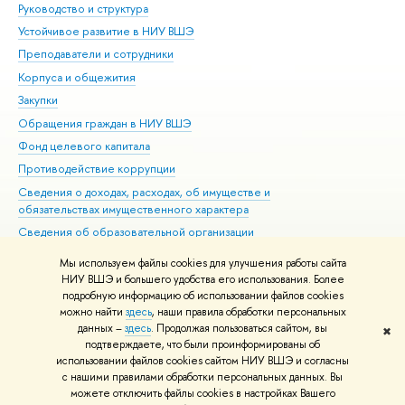
Руководство и структура
Дов
Устойчивое развитие в НИУ ВШЭ
Ол
Преподаватели и сотрудники
При
Корпуса и общежития
Вы
Закупки
При
Обращения граждан в НИУ ВШЭ
Ас
Фонд целевого капитала
До
Противодействие коррупции
Цен
Сведения о доходах, расходах, об имуществе и
Би
обязательствах имущественного характера
Об
Сведения об образовательной организации
Обр
Людям с ограниченными возможностями здоровья
Мы используем файлы cookies для улучшения работы сайта
Единая платежная страница
НИУ ВШЭ и большего удобства его использования. Более
подробную информацию об использовании файлов cookies
Работа в Вышке
можно найти
здесь
, наши правила обработки персональных
данных –
здесь
. Продолжая пользоваться сайтом, вы
✖
Редактору
подтверждаете, что были проинформированы об
© НИУ ВШЭ 1993–2026
Адреса и контакты
Условия использования
использовании файлов cookies сайтом НИУ ВШЭ и согласны
с нашими правилами обработки персональных данных. Вы
материалов
Политика конфиденциальности
Карта сайта
можете отключить файлы cookies в настройках Вашего
Шрифты HSE Sans и HSE Slab разработаны в
Школе дизайна НИУ ВШЭ