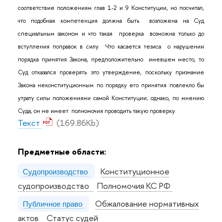
соответствие положениям глав 1-2 и 9 Конституции, но посчитал,
что подобная компетенция должна быть возложена на Суд
специальным законом и что такая проверка возможна только до
вступления поправок в силу. Что касается тезиса о нарушении
порядка принятия Закона, предположительно имевшем место, то
Суд отказался проверять это утверждение, поскольку признание
Закона неконституционным по порядку его принятия повлекло бы
утрату силы положениями самой Конституции; однако, по мнению
Суда, он не имеет полномочия проводить такую проверку.
Текст
(169.86Kb)
Предметные области:
Конституционное
Судопроизводство
судопроизводство
Полномочия КС РФ
Обжалование нормативных
Публичное право
актов
Статус судей