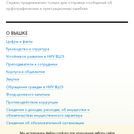
Сервис предназначен только для отправки сообщений об
орфографических и пунктуационных ошибках.
О ВЫШКЕ
ОБ
Цифры и факты
Ли
Руководство и структура
Дов
Устойчивое развитие в НИУ ВШЭ
Ол
Преподаватели и сотрудники
При
Корпуса и общежития
Вы
Закупки
При
Обращения граждан в НИУ ВШЭ
Ас
Фонд целевого капитала
До
Противодействие коррупции
Цен
Сведения о доходах, расходах, об имуществе и
Би
обязательствах имущественного характера
Об
Сведения об образовательной организации
Обр
Людям с ограниченными возможностями здоровья
Мы используем файлы cookies для улучшения работы сайта