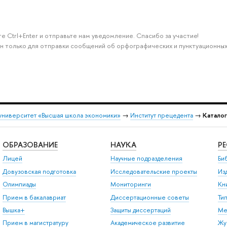
е Ctrl+Enter и отправьте нам уведомление. Спасибо за участие!
н только для отправки сообщений об орфографических и пунктуационных
университет «Высшая школа экономики»
→
Институт прецедента
→
Катало
ОБРАЗОВАНИЕ
НАУКА
Р
Лицей
Научные подразделения
Би
Довузовская подготовка
Исследовательские проекты
Из
Олимпиады
Мониторинги
Кн
Прием в бакалавриат
Диссертационные советы
Ти
Вышка+
Защиты диссертаций
Ме
Прием в магистратуру
Академическое развитие
Жу