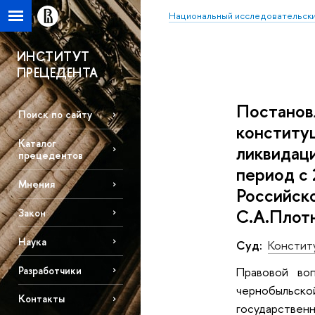
Национальный исследовательски
ИНСТИТУТ
ПРЕЦЕДЕНТА
Постановл
Поиск по сайту
конституц
Каталог
ликвидац
прецедентов
период с 
Мнения
Российско
С.А.Плот
Закон
Наука
Суд:
Констит
Разработчики
Правовой воп
чернобыльск
Контакты
государственн