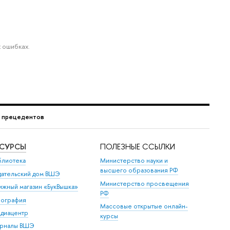
 ошибках.
г прецедентов
ЕСУРСЫ
ПОЛЕЗНЫЕ ССЫЛКИ
блиотека
Министерство науки и
высшего образования РФ
дательский дом ВШЭ
Министерство просвещения
ижный магазин «БукВышка»
РФ
пография
Массовые открытые онлайн-
диацентр
курсы
рналы ВШЭ