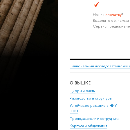
Нашли
опечатку
?
Выделите её, нажмит
Сервис предназначе
Национальный исследовательский 
О ВЫШКЕ
Цифры и факты
Руководство и структура
Устойчивое развитие в НИУ
ВШЭ
Преподаватели и сотрудники
Корпуса и общежития