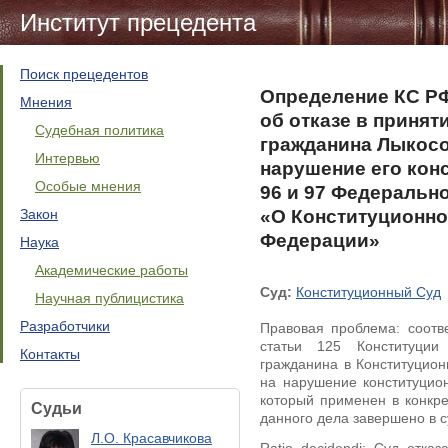
Институт прецедента
Поиск прецедентов
Определение КС РФ 
Мнения
об отказе в приня
Судебная политика
гражданина Лыкосо
Интервью
нарушение его кон
Особые мнения
96 и 97 Федеральн
Закон
«О Конституционно
Федерации»
Наука
Академические работы
Суд:
Конституционный Суд
Научная публицистика
Разработчики
Правовая проблема: соотв
статьи 125 Конституци
Контакты
гражданина в Конституцио
на нарушение конституцион
который применен в конкре
Судьи
данного дела завершено в 
Л.О. Красавчикова