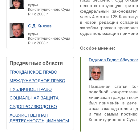
Ratio decidendi: Суд отка
судья
несоответствующую критер
Конституционного Суда
федеральный законодател
РФ с 2003 г.
часть 4 статьи 125 Констит
в новой редакции оспарив
С.Д. Князев
жалобам граждан проверяет
судов подлежащий примене
судья
Конституционного Суда
РФ с 2008 г.
Особое мнение:
Гаджиев Гадис Абдулла
Предметные области
ГРАЖДАНСКОЕ ПРАВО
МЕЖДУНАРОДНОЕ ПРАВО
Названная статья Ко
ПУБЛИЧНОЕ ПРАВО
подобной конкретизац
лишившая граждан возм
СОЦИАЛЬНАЯ ЗАЩИТА
был применён в деле
СУДОПРОИЗВОДСТВО
отказ законодателя от 
и тем самым противо
ХОЗЯЙСТВЕННАЯ
Конституционного Суда.
ДЕЯТЕЛЬНОСТЬ, ФИНАНСЫ